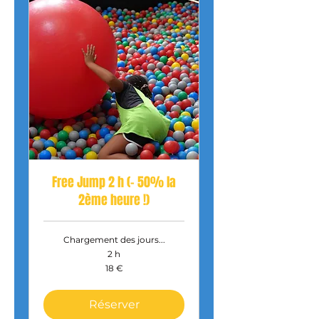
Free Jump 2 h (- 50% la
2ème heure !)
Chargement des jours...
2 h
18
18 €
euros
Réserver