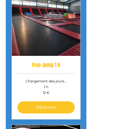
Free Jump 1 h
Chargement des jours...
1 h
12
12 €
euros
Réserver