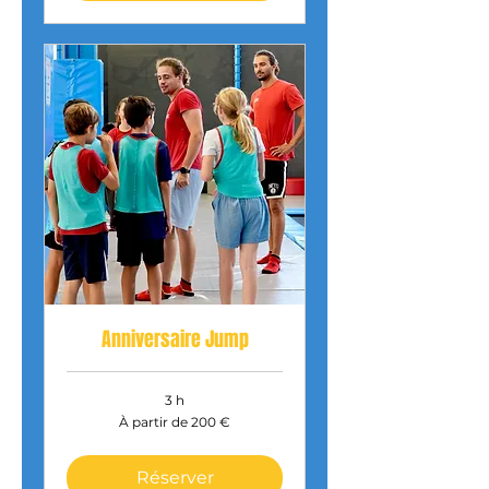
Anniversaire Jump
3 h
À
À partir de 200 €
partir
de
200
euros
Réserver