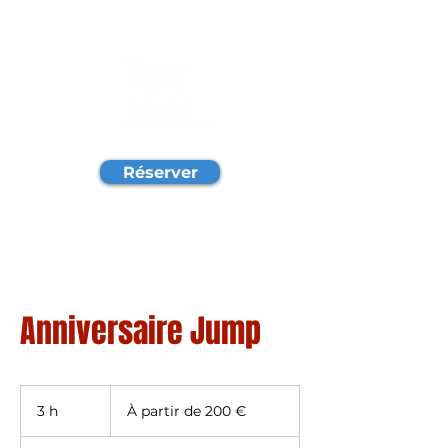
Réserver
Anniversaire Jump
À
partir
3 h
3
À partir de 200 €
de
200
h
euros